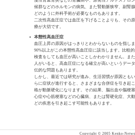
慢性腎孟腎炎などの腎臓病や、原発性アルドステロ
候群などのホルモンの病気、また腎動脈狭窄、副腎
どのように外科手術が必要なものもあります。
二次性高血圧症では血圧を下げることよりも、その
療が大切です。
本態性高血圧症
血圧上昇の原因がはっきりとわからないものを指し
90%以上がこの本態性高血圧症に該当します。比較
検査をしても血圧が高いことしかわかりません。ま
人がいると、高血圧症になる確立が高いというデー
伝的な問題もあります。
しかし、最近では研究が進み、生活習慣が原因とも
らに症状が進行すると、さまざまな合併症を引き起
格が動脈硬化になります。その結果、脳出血や脳梗
心症や心筋梗塞などの心臓病、または腎硬化症、大
どの疾患を引き起こす可能性もあります。
Copyright © 2005 Kenko-Networ